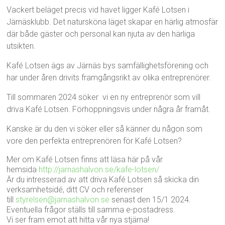
Vackert beläget precis vid havet ligger Kafé Lotsen i
Järnäsklubb. Det natursköna läget skapar en härlig atmosfär
där både gäster och personal kan njuta av den härliga
utsikten.
Kafé Lotsen ägs av Järnäs bys samfällighetsförening och
har under åren drivits framgångsrikt av olika entreprenörer.
Till sommaren 2024 söker vi en ny entreprenör som vill
driva Kafé Lotsen. Förhoppningsvis under några år framåt.
Kanske är du den vi söker eller så känner du någon som
vore den perfekta entreprenören för Kafé Lotsen?
Mer om Kafé Lotsen finns att läsa här på vår
hemsida
http://jarnashalvon.
se/kafe-lotsen/
Är du intresserad av att driva Kafé Lotsen så skicka din
verksamhetsidé, ditt CV och referenser
till
styrelsen@jarnashalvon.se
senast den 15/1 2024.
Eventuella frågor ställs till samma e-postadress.
Vi ser fram emot att hitta vår nya stjärna!